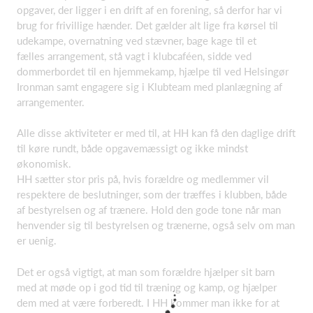
opgaver, der ligger i en drift af en forening, så derfor har vi
brug for frivillige hænder. Det gælder alt lige fra kørsel til
udekampe, overnatning ved stævner, bage kage til et
fælles arrangement, stå vagt i klubcaféen, sidde ved
dommerbordet til en hjemmekamp, hjælpe til ved Helsingør
Ironman samt engagere sig i Klubteam med planlægning af
arrangementer.
Alle disse aktiviteter er med til, at HH kan få den daglige drift
til køre rundt, både opgavemæssigt og ikke mindst
økonomisk.
HH sætter stor pris på, hvis forældre og medlemmer vil
respektere de beslutninger, som der træffes i klubben, både
af bestyrelsen og af trænere. Hold den gode tone når man
henvender sig til bestyrelsen og trænerne, også selv om man
er uenig.
Det er også vigtigt, at man som forældre hjælper sit barn
med at møde op i god tid til træning og kamp, og hjælper
dem med at være forberedt. I HH kommer man ikke for at