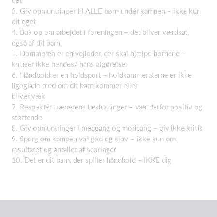
det
3. Giv opmuntringer til ALLE børn under kampen – ikke kun
dit eget
4. Bak op om arbejdet i foreningen – det bliver værdsat,
også af dit barn
5. Dommeren er en vejleder, der skal hjælpe børnene –
kritisér ikke hendes/ hans afgørelser
6. Håndbold er en holdsport – holdkammeraterne er ikke
ligeglade med om dit barn kommer eller
bliver væk
7. Respektér trænerens beslutninger – vær derfor positiv og
støttende
8. Giv opmuntringer i medgang og modgang – giv ikke kritik
9. Spørg om kampen var god og sjov – ikke kun om
resultatet og antallet af scoringer
10. Det er dit barn, der spiller håndbold – IKKE dig