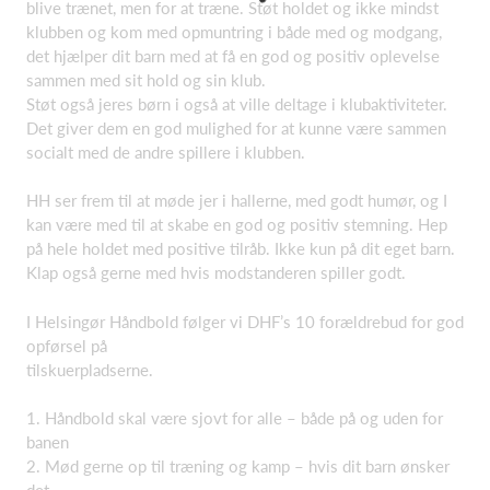
blive trænet, men for at træne. Støt holdet og ikke mindst
klubben og kom med opmuntring i både med og modgang,
det hjælper dit barn med at få en god og positiv oplevelse
sammen med sit hold og sin klub.
Støt også jeres børn i også at ville deltage i klubaktiviteter.
Det giver dem en god mulighed for at kunne være sammen
socialt med de andre spillere i klubben.
HH ser frem til at møde jer i hallerne, med godt humør, og I
kan være med til at skabe en god og positiv stemning. Hep
på hele holdet med positive tilråb. Ikke kun på dit eget barn.
Klap også gerne med hvis modstanderen spiller godt.
I Helsingør Håndbold følger vi DHF’s 10 forældrebud for god
opførsel på
tilskuerpladserne.
1. Håndbold skal være sjovt for alle – både på og uden for
banen
2. Mød gerne op til træning og kamp – hvis dit barn ønsker