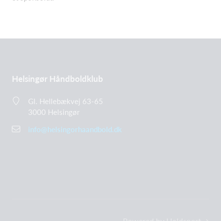
Helsingør Håndboldklub
Gl. Hellebækvej 63-65
3000 Helsingør
info@helsingorhaandbold.dk
Powered by Holdsport