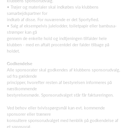
klubbens sponsorudvalg.
• Trøjer og materialer skal indkøbes via klubbens
samarbejdspartner for
indkøb af disse. For nuværende er det Sportyfied.
• Salg af eksempelvis julelodder, toiletpapir eller bambusa-
strømper kan gå
gennem de enkelte hold og indtjeningen tilfalder hele
klubben - med en aftalt procentdel der falder tilbage på
holdet.
Godkendelse
Alle sponsorater skal godkendes af klubbens sponsorudvalg,
ud fra gældende
principper, hvorefter resten af bestyrelsen informeres på
næstkommende
bestyrelsesmøde. Sponsorudvalget står får faktureringen.
Ved behov eller tvivlsspørgsmål kan evt. kommende
sponsorer eller trænere
konsultere sponsorudvalget med henblik på godkendelse af
et sponsorat.