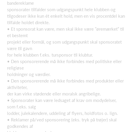
bandereklame
sponsorater tilfalder som udgangspunkt hele klubben og
tilgodeser ikke kun ét enkelt hold, men en vis procentdel kan
tilfalde holdet direkte.
• Et sponsorat kan være, men skal ikke være ”øremærket” til
et bestemt
projekt eller formål, og som udgangspunkt skal sponsoratet
være til gavn
for hele klubben f.eks. tursponsor til klubtur.
• Den sponsorerende må ikke forbindes med politiske eller
religiøse
holdninger og værdier.
• Den sponsorerende må ikke forbindes med produkter eller
aktiviteter,
der kan virke stødende eller moralsk angribelige.
• Sponsorater kan være ledsaget af krav om modydelser,
som f.eks. salg
lodder, julekalendere, uddeling af flyers, holdfotos o. lign.
• Reklamer på/ved sponsorering (eks. tryk på trøjer) skal
godkendes af